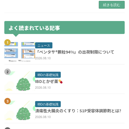
続きを読む
よく読まれている記事
ニュース
「ペンタサ®️顆粒94%」の出荷制限について
2026.08.10
IBDの基礎知識
IBDとかぜ薬
2026.08.10
IBDの基礎知識
潰瘍性大腸炎のくすり：S1P受容体調節剤とは?
2026.08.10