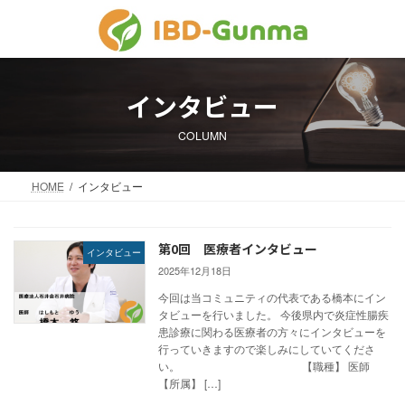
コ
ナ
ン
ビ
テ
ゲ
ン
ー
ツ
シ
インタビュー
へ
ョ
ス
ン
COLUMN
キ
に
ッ
移
プ
動
HOME
インタビュー
第0回 医療者インタビュー
インタビュー
2025年12月18日
今回は当コミュニティの代表である橋本にイン
タビューを行いました。 今後県内で炎症性腸疾
患診療に関わる医療者の方々にインタビューを
行っていきますので楽しみにしていてくださ
い。 【職種】 医師
【所属】 […]