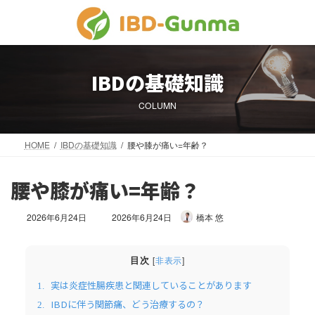
コ
ナ
ン
ビ
テ
ゲ
ン
ー
ツ
シ
IBDの基礎知識
へ
ョ
ス
ン
COLUMN
キ
に
ッ
移
プ
動
HOME
IBDの基礎知識
腰や膝が痛い=年齢？
腰や膝が痛い=年齢？
最
2026年6月24日
2026年6月24日
橋本 悠
終
更
新
目次
[
非表示
]
日
時
実は炎症性腸疾患と関連していることがあります
1.
:
IBDに伴う関節痛、どう治療するの？
2.