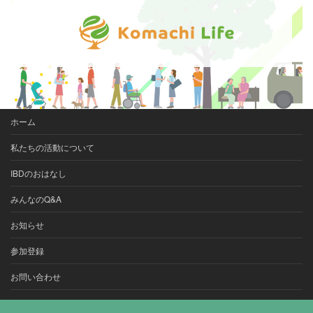
ホーム
私たちの活動について
IBDのおはなし
みんなのQ&A
お知らせ
参加登録
お問い合わせ
Copyright © ぐんま潰瘍性大腸炎・クローン病コミュニティ(IBD-Gunma) All Rights