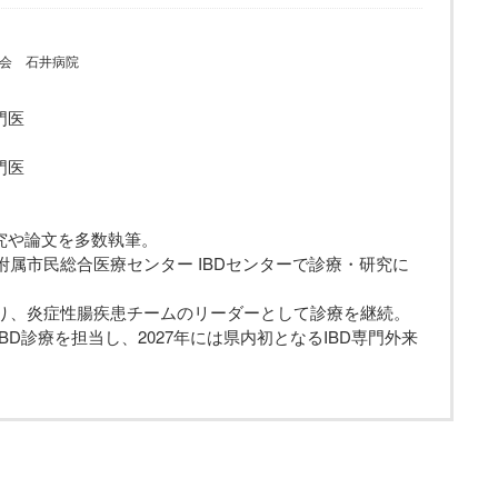
会 石井病院
門医
門医
究や論文を多数執筆。
学附属市民総合医療センター IBDセンターで診療・研究に
戻り、炎症性腸疾患チームのリーダーとして診療を継続。
IBD診療を担当し、2027年には県内初となるIBD専門外来