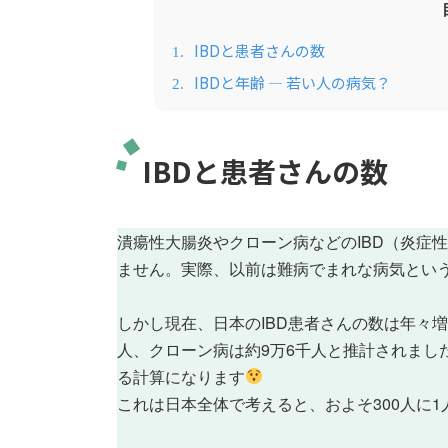
新
日
時
IBDと患者さんの数
1.
:
IBDと年齢 ― 若い人の病気？
2.
IBDと患者さんの数
潰瘍性大腸炎やクローン病などのIBD（炎症
ません。実際、以前は難病でまれな病気とい
しかし現在、日本のIBD患者さんの数は年々増
人、クローン病は約9万6千人と推計されました
る計算になります
これは日本全体で考えると、およそ300人に1