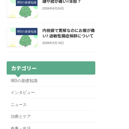
腰や膝が痛い=年齢？
IBDの基礎知識
2026年6月24日
内視鏡で寛解なのにお腹が痛
IBDの基礎知識
い? 過敏性腸症候群について
2026年5月19日
カテゴリー
IBDの基礎知識
インタビュー
ニュース
治療とケア
食事・生活