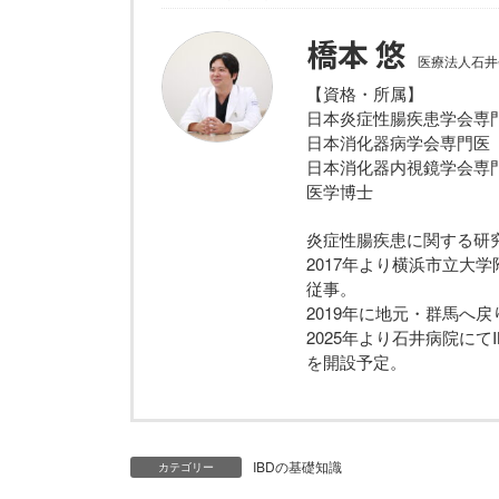
橋本 悠
医療法人石井
【資格・所属】
日本炎症性腸疾患学会専
日本消化器病学会専門医
日本消化器内視鏡学会専
医学博士
炎症性腸疾患に関する研
2017年より横浜市立大
従事。
2019年に地元・群馬へ
2025年より石井病院にて
を開設予定。
IBDの基礎知識
カテゴリー