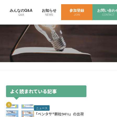
し
みんなのQ&A
お知らせ
参加登録
お問い合わ
Q&A
NEWS
JOIN
CONTACT
よく読まれている記事
ニュース
「ペンタサ®️顆粒94%」の出荷