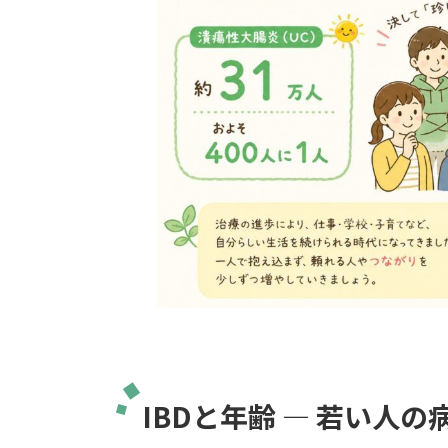
IBDと年齢 ― 若い人の