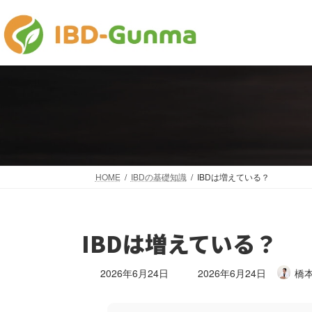
コ
ナ
ン
ビ
テ
ゲ
ン
ー
ツ
シ
へ
ョ
ス
ン
キ
に
ッ
移
プ
動
HOME
IBDの基礎知識
IBDは増えている？
IBDは増えている？
最
2026年6月24日
2026年6月24日
橋本
終
更